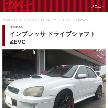
コ
メニュー
ン
テ
ZEAL BY TS-
オイル交換や車検といっ
ン
た日常メンテから各種チ
HOME
>
インフォメーション
>
インプレッサ ドライブシャフト&EVC
SUMIYAMA
ューニングまで、車に関
ツ
2020/05/25
することならジャンルフ
へ
インプレッサ ドライブシャフト
リーでお任せください!
ス
&EVC
キ
ッ
プ