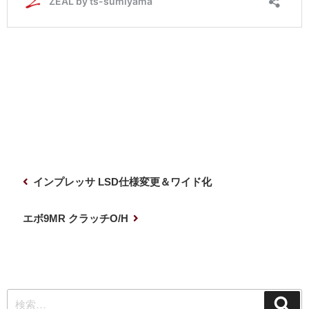
投
前
インプレッサ LSD仕様変更＆ワイド化
稿
の
ナ
投
次
エボ9MR クラッチO/H
稿
の
ビ
投
ゲ
稿
ー
検
シ
検