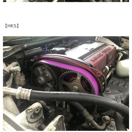
【HKS】