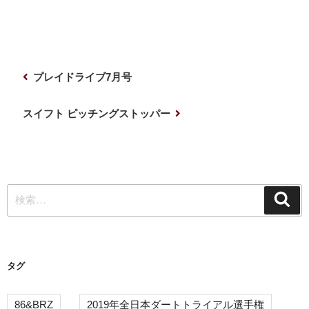
投
前
プレイドライブ7月号
稿
の
ナ
投
次
スイフト ピッチングストッパー
稿
の
ビ
投
ゲ
稿
ー
検
シ
検
索
索:
ョ
ン
タグ
86&BRZ
2019年全日本ダートトライアル選手権