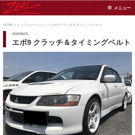
コ
メニュー
ン
テ
ZEAL BY TS-
オイル交換や車検といっ
ン
た日常メンテから各種チ
HOME
>
インフォメーション
>
エボ9 クラッチ＆タイミングベルト
SUMIYAMA
ューニングまで、車に関
ツ
2020/05/31
することならジャンルフ
へ
エボ9 クラッチ＆タイミングベルト
リーでお任せください!
ス
キ
ッ
プ