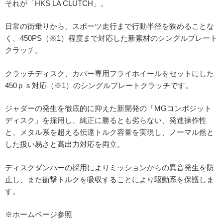
それが「HKS LA CLUTCH」。
日常の街乗りから、スポーツ走行まで行動半径を狭めることな
く、450PS（※1）程度まで対応した新素材のシングルプレート
クラッチ。
クラッチディスク、カバー専用フライホイールをセットにした
450ｐｓ対応（※1）のシングルプレートクラッチです。
ジャダーの発生を徹底的に抑えた新開発の「MGコンポジット
ディスク」を採用し、純正に勝るとも劣らない、発進操作性
と、メタル系を超える伝達トルク容量を実現し、ノーマル然と
した扱い易さと高出力対応を両立。
ディスクダンパーの採用によりミッションからの異音発生を防
止し、また衝撃トルクを吸収することにより駆動系を保護しま
す。
※ホームページ参照