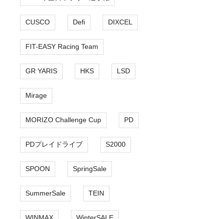
CUSCO
Defi
DIXCEL
FIT-EASY Racing Team
GR YARIS
HKS
LSD
Mirage
MORIZO Challenge Cup
PD
PDプレイドライブ
S2000
SPOON
SpringSale
SummerSale
TEIN
WINMAX
WinterSALE