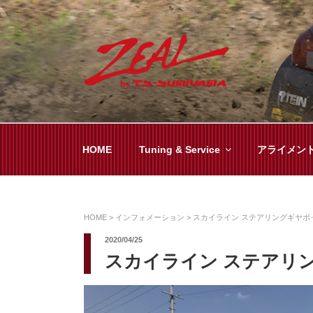
コ
ン
テ
ン
ツ
ZEAL BY TS-SUMI
オイル交換や車検といった日常メンテから各
へ
ス
キ
HOME
Tuning & Service
アライメン
ッ
プ
HOME
>
インフォメーション
>
スカイライン ステアリングギヤボ
2020/04/25
スカイライン ステアリ