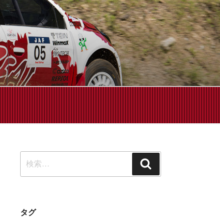
せください!
検
検
索:
索
タグ