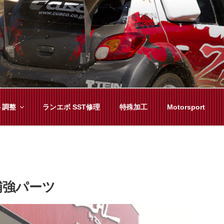
YAMA
種チューニングまで、車に関することならジャンルフリーでお任
ト調整
ランエボ SST修理
特殊加工
Motorsport
補強パーツ