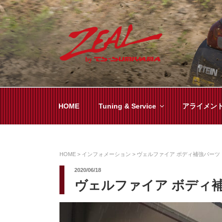
コ
ン
テ
ン
ツ
ZEAL BY TS-SUMI
オイル交換や車検といった日常メンテから各
へ
ス
キ
HOME
Tuning & Service
アライメン
ッ
プ
HOME
>
インフォメーション
>
ヴェルファイア ボディ補強パーツ
2020/06/18
ヴェルファイア ボディ