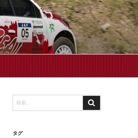
せください!
検
検
索:
索
タグ