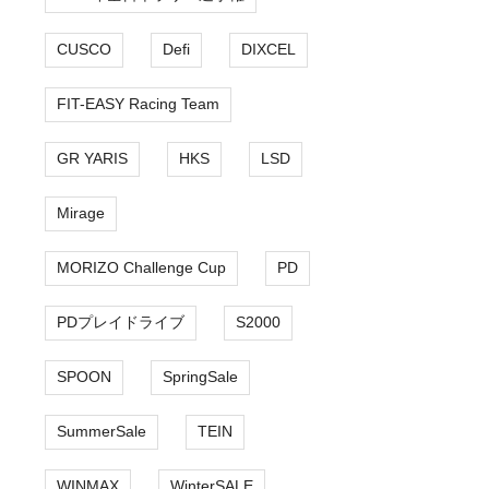
CUSCO
Defi
DIXCEL
FIT-EASY Racing Team
GR YARIS
HKS
LSD
Mirage
MORIZO Challenge Cup
PD
PDプレイドライブ
S2000
SPOON
SpringSale
SummerSale
TEIN
WINMAX
WinterSALE