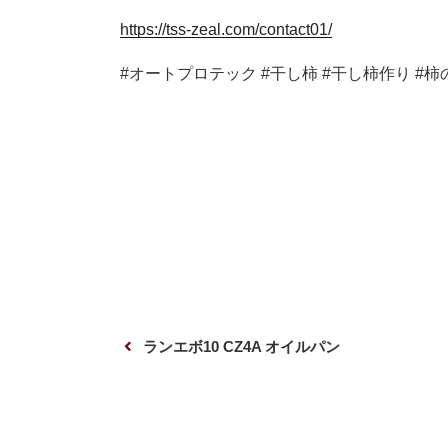
https://tss-zeal.com/contact01/
#オートプロテック #干し柿 #干し柿作り #柿の
投
前
ランエボ10 CZ4A オイルパン
稿
の
ナ
投
ビ
稿