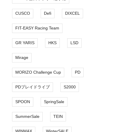
CUSCO
Defi
DIXCEL
FIT-EASY Racing Team
GR YARIS
HKS
LSD
Mirage
MORIZO Challenge Cup
PD
PDプレイドライブ
S2000
SPOON
SpringSale
SummerSale
TEIN
WINMAX
WinterSALE