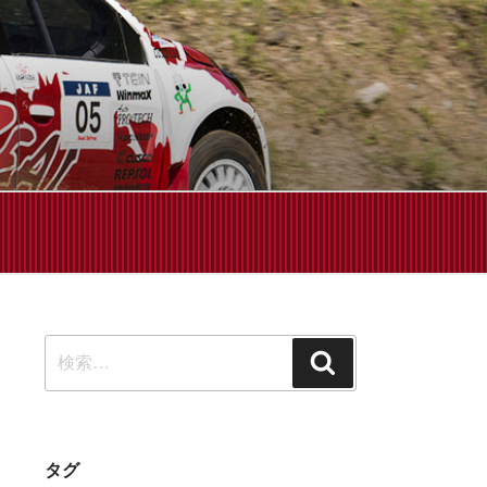
せください!
検
検
索:
索
タグ