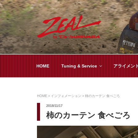
コ
ン
テ
ン
ツ
ZEAL BY TS-SUMI
オイル交換や車検といった日常メンテから各
へ
ス
キ
HOME
Tuning & Service
アライメン
ッ
プ
HOME
>
インフォメーション
>
柿のカーテン 食べごろ
2018/11/17
柿のカーテン 食べごろ