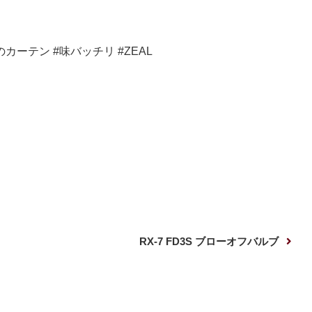
カーテン #味バッチリ #ZEAL
次
RX-7 FD3S ブローオフバルブ
の
投
稿