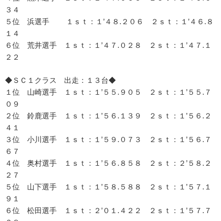
３４
５位 浜選手 １ｓｔ：１’４８.２０６ ２ｓｔ：１’４６.８
１４
６位 荒井選手 １ｓｔ：１’４７.０２８ ２ｓｔ：１’４７.１
２２
◆ＳＣ１クラス 出走：１３台◆
１位 山崎選手 １ｓｔ：１’５５.９０５ ２ｓｔ：１’５５.７
０９
２位 鈴鹿選手 １ｓｔ：１’５６.１３９ ２ｓｔ：１’５６.２
４１
３位 小川選手 １ｓｔ：１’５９.０７３ ２ｓｔ：１’５６.７
６７
４位 奥村選手 １ｓｔ：１’５６.８５８ ２ｓｔ：２’５８.２
２７
５位 山下選手 １ｓｔ：１’５８.５８８ ２ｓｔ：１’５７.１
９１
６位 松田選手 １ｓｔ：２’０１.４２２ ２ｓｔ：１’５７.７