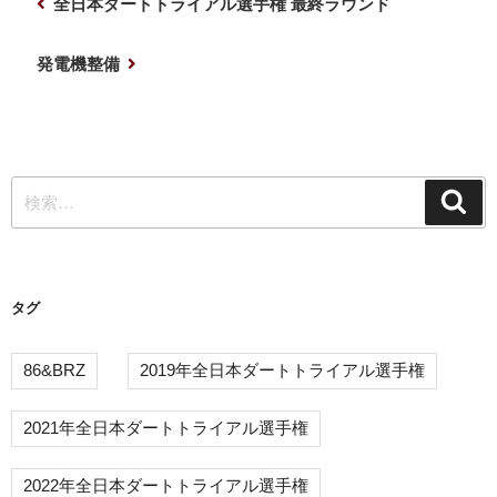
前
全日本ダートトライアル選手権 最終ラウンド
稿
の
ナ
投
次
発電機整備
稿
の
ビ
投
ゲ
稿
ー
検
シ
検
索
索:
ョ
ン
タグ
86&BRZ
2019年全日本ダートトライアル選手権
2021年全日本ダートトライアル選手権
2022年全日本ダートトライアル選手権