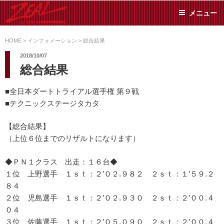
コ
メニュー
ン
テ
ZEAL BY TS-
オイル交換や車検といっ
ン
た日常メンテから各種チ
HOME
>
インフォメーション
>
総合結果
SUMIYAMA
ューニングまで、車に関
ツ
2018/10/07
することならジャンルフ
へ
総合結果
リーでお任せください!
ス
キ
■全日本ダートトライアル選手権 第９戦
ッ
■テクニックステージタカタ
プ
【総合結果】
（上位６位までのリザルトになります）
◆ＰＮ１クラス 出走：１６台◆
１位 上野選手 １ｓｔ：２’０２.９８２ ２ｓｔ：１’５９.２
８４
２位 児島選手 １ｓｔ：２’０２.９３０ ２ｓｔ：２’００.４
０４
３位 佐藤選手 １ｓｔ：２’０５.０９０ ２ｓｔ：２’００.４