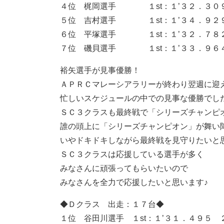
４位 梶岡選手 １st：１’３２．３０９ 
５位 吉村選手 １st：１’３４．９２９ 
６位 平塚選手 １st：１’３２．７８２ 
７位 磯貝選手 １st：１’３３．９６４ 
裕矢選手が見事優勝！
ＡＰＲＣマレーシアラリーが終わり翌週に迎
忙しいスケジュールの中での見事な優勝でし
ＳＣ３クラスも最終戦で「シリーズチャンピ
誰の頭上に「シリーズチャンピオン」が舞い
いやドキドキしながら最終戦を見守りたいと
ＳＣ３クラスは応援している選手が多く
みなさんに頑張ってもらいたいので
みなさんを全力で応援したいと思います♪
◆Ｄクラス 出走：１７台◆
１位 谷田川選手 １st：１’３１．４９５ ２