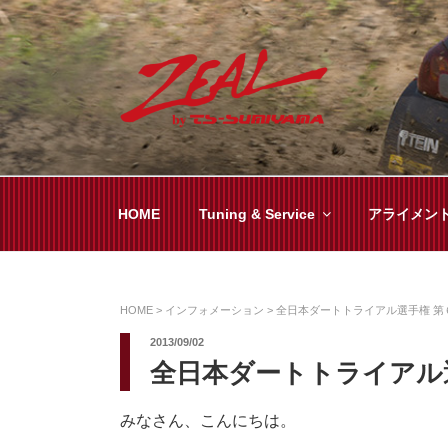
コ
ン
テ
ン
ツ
ZEAL BY TS-SUMI
オイル交換や車検といった日常メンテから各
へ
ス
キ
HOME
Tuning & Service
アライメン
ッ
プ
HOME
>
インフォメーション
>
全日本ダートトライアル選手権 第
2013/09/02
全日本ダートトライアル選
みなさん、こんにちは。