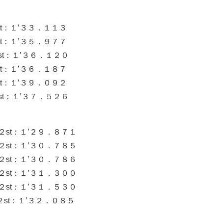
t：１’３３．１１３
t：１’３５．９７７
：１’３６．１２０
t：１’３６．１８７
t：１’３９．０９２
t：１’３７．５２６
st：１’２９．８７１
st：１’３０．７８５
st：１’３０．７８６
st：１’３１．３００
st：１’３１．５３０
st：１’３２．０８５