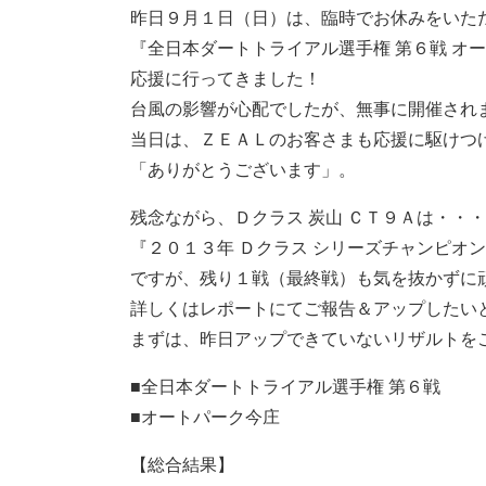
昨日９月１日（日）は、臨時でお休みをいた
『全日本ダートトライアル選手権 第６戦 オ
応援に行ってきました！
台風の影響が心配でしたが、無事に開催され
当日は、ＺＥＡＬのお客さまも応援に駆けつ
「ありがとうございます」。
残念ながら、Ｄクラス 炭山 ＣＴ９Ａは・・
『２０１３年 Ｄクラス シリーズチャンピオ
ですが、残り１戦（最終戦）も気を抜かずに
詳しくはレポートにてご報告＆アップしたい
まずは、昨日アップできていないリザルトを
■全日本ダートトライアル選手権 第６戦
■オートパーク今庄
【総合結果】