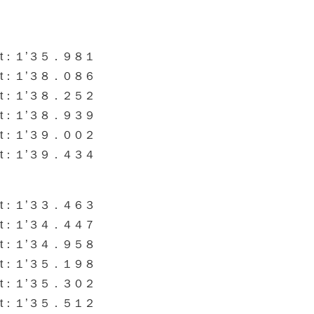
t：１’３５．９８１
t：１’３８．０８６
t：１’３８．２５２
t：１’３８．９３９
t：１’３９．００２
t：１’３９．４３４
t：１’３３．４６３
t：１’３４．４４７
t：１’３４．９５８
t：１’３５．１９８
t：１’３５．３０２
t：１’３５．５１２