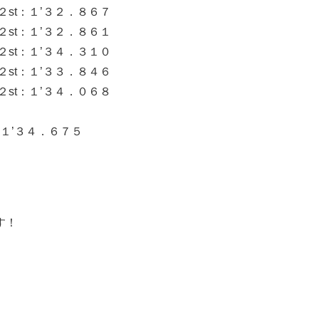
st：１’３２．８６７
st：１’３２．８６１
st：１’３４．３１０
st：１’３３．８４６
st：１’３４．０６８
１’３４．６７５
す！