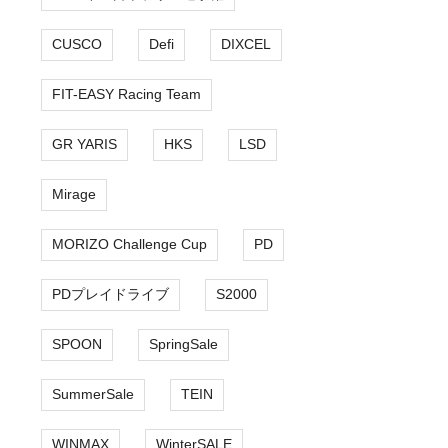
CUSCO
Defi
DIXCEL
FIT-EASY Racing Team
GR YARIS
HKS
LSD
Mirage
MORIZO Challenge Cup
PD
PDプレイドライブ
S2000
SPOON
SpringSale
SummerSale
TEIN
WINMAX
WinterSALE