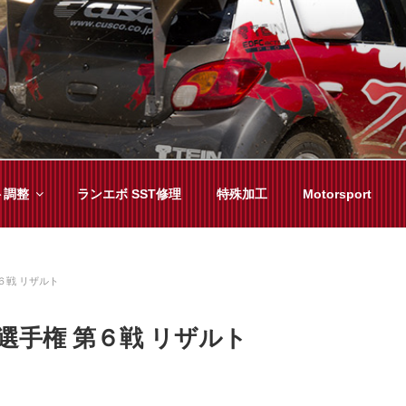
YAMA
種チューニングまで、車に関することならジャンルフリーでお任
ト調整
ランエボ SST修理
特殊加工
Motorsport
６戦 リザルト
手権 第６戦 リザルト