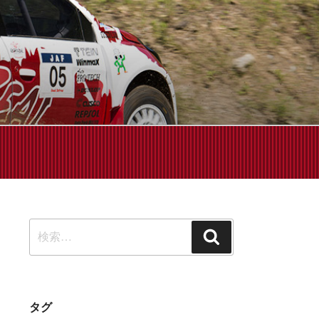
せください!
検
検
索:
索
タグ