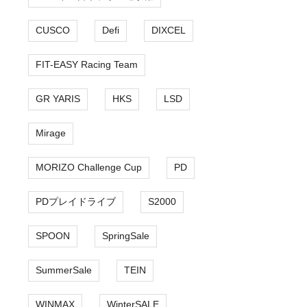
CUSCO
Defi
DIXCEL
FIT-EASY Racing Team
GR YARIS
HKS
LSD
Mirage
MORIZO Challenge Cup
PD
PDプレイドライブ
S2000
SPOON
SpringSale
SummerSale
TEIN
WINMAX
WinterSALE