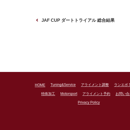
投
前
JAF CUP ダートトライアル 総合結果
稿
の
ナ
投
ビ
稿
ゲ
ー
シ
ョ
Tuning&Service
アライメント調整
ランエボ 
HOME
ン
特殊加工
Motorsport
アライメント予約
お問い合
Privacy Policy