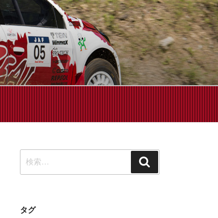
せください!
検
検
索:
索
タグ