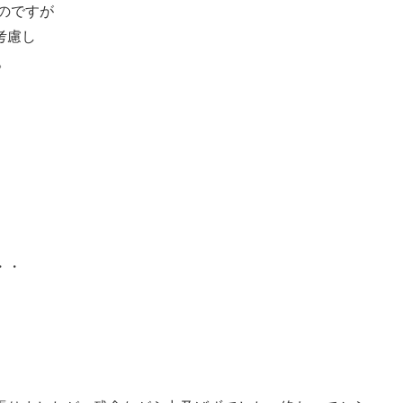
のですが
考慮し
。
・・
。