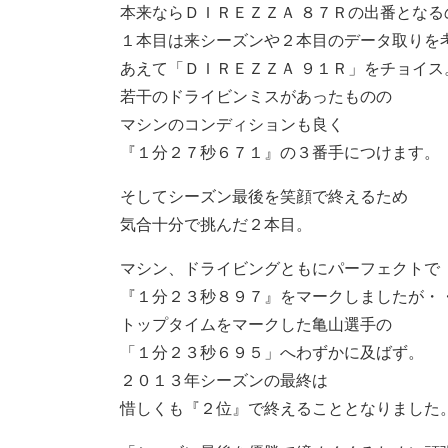
本来ならＤＩＲＥＺＺＡ ８７Ｒの出番となる
１本目は来シーズンや２本目のデータ取りを
あえて「ＤＩＲＥＺＺＡ ９１Ｒ」をチョイス
若干のドライビンミスがあったものの
マシンのコンディションも良く
『１分２７秒６７１』の３番手につけます。
そしてシーズン最後を笑顔で終えるため
気合十分で挑んだ２本目。
マシン、ドライビングともにパーフェクトで
『１分２３秒８９７』をマークしましたが・
トップタイムをマークした亀山選手の
「１分２３秒６９５」へわずかに及ばず。
２０１３年シーズンの最終は
惜しくも『２位』で終えることとなりました