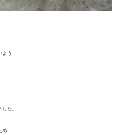
いよう
ました。
ため