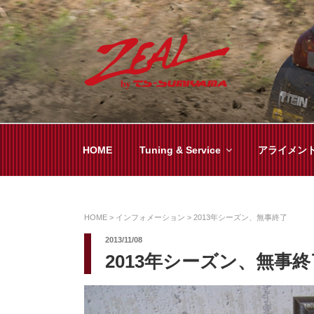
コ
ン
テ
ン
ツ
ZEAL BY TS-SUMI
オイル交換や車検といった日常メンテから各
へ
ス
キ
HOME
Tuning & Service
アライメン
ッ
プ
HOME
>
インフォメーション
>
2013年シーズン、無事終了
2013/11/08
2013年シーズン、無事終