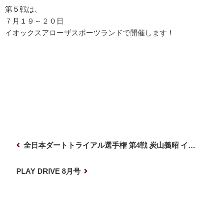
第５戦は、
７月１９～２０日
イオックスアローザスポーツランドで開催します！
投
前
全日本ダートトライアル選手権 第4戦 炭山義昭 インカー
稿
の
ナ
投
次
PLAY DRIVE 8月号
稿
の
ビ
投
ゲ
稿
ー