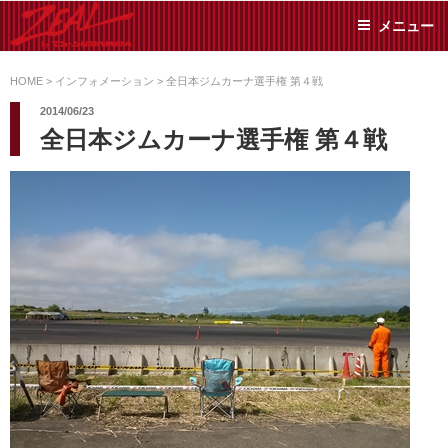
コ
メニュー
ン
テ
ZEAL BY TS-
オイル交換や車検といっ
ン
た日常メンテから各種チ
HOME
>
インフォメーション
>
全日本ジムカーナ選手権 第４戦
SUMIYAMA
ューニングまで、車に関
ツ
2014/06/23
することならジャンルフ
へ
全日本ジムカーナ選手権 第４戦
リーでお任せください!
ス
キ
ッ
プ