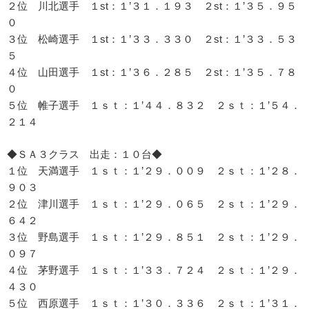
２位 川北選手 １st：１’３１．１９３ ２st：１’３５．９５
０
３位 松崎選手 １st：１’３３．３３０ ２st：１’３３．５３
５
４位 山田選手 １st：１’３６．２８５ ２st：１’３５．７８
０
５位 帷子選手 １ｓｔ：１’４４．８３２ ２ｓｔ：１’５４．
２１４
◆ＳＡ３クラス 出走：１０台◆
１位 天満選手 １ｓｔ：１’２９．００９ ２ｓｔ：１’２８．
９０３
２位 津川選手 １ｓｔ：１’２９．０６５ ２ｓｔ：１’２９．
６４２
３位 野島選手 １ｓｔ：１’２９．８５１ ２ｓｔ：１’２９．
０９７
４位 茅野選手 １ｓｔ：１’３３．７２４ ２ｓｔ：１’２９．
４３０
５位 西原選手 １ｓｔ：１’３０．３３６ ２ｓｔ：１’３１．