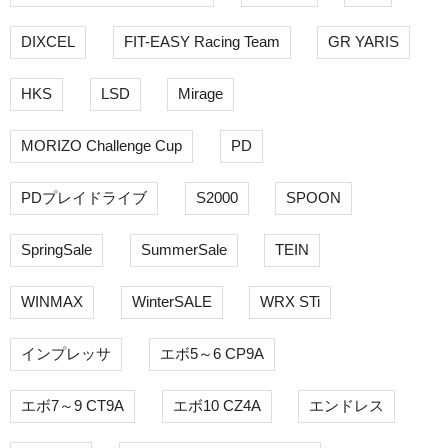
DIXCEL
FIT-EASY Racing Team
GR YARIS
HKS
LSD
Mirage
MORIZO Challenge Cup
PD
PDプレイドライブ
S2000
SPOON
SpringSale
SummerSale
TEIN
WINMAX
WinterSALE
WRX STi
インプレッサ
エボ5～6 CP9A
エボ7～9 CT9A
エボ10 CZ4A
エンドレス