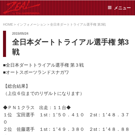
コ
メニュー
ン
テ
ZEAL BY TS-
オイル交換や車検といっ
ン
た日常メンテから各種チ
HOME
>
インフォメーション
>
全日本ダートトライアル選手権 第3戦
SUMIYAMA
ューニングまで、車に関
ツ
2015/05/24
することならジャンルフ
へ
全日本ダートトライアル選手権 第3
リーでお任せください!
ス
戦
キ
ッ
■全日本ダートトライアル選手権 第３戦
プ
■オートスポーツランドスナガワ
【総合結果】
（上位６位までのリザルトになります）
◆ＰＮ１クラス 出走：１１台◆
１位 宝田選手 １st：１’５０．４１０ ２st：１’４８．３７
０
２位 佐藤選手 １st：１’４９．３８０ ２st：１’４８．８８