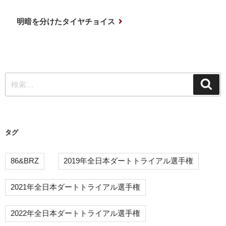
稿
の
ナ
投
次
明暗を分けたタイヤチョイス
稿
の
ビ
投
ゲ
稿
ー
検
シ
検
索
索:
ョ
ン
タグ
86&BRZ
2019年全日本ダートトライアル選手権
2021年全日本ダートトライアル選手権
2022年全日本ダートトライアル選手権