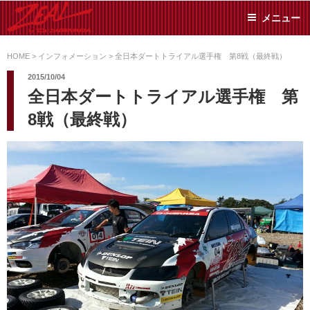
コ
メニュー
ン
テ
ZEAL BY TS-
オイル交換や車検といっ
ン
た日常メンテから各種チ
HOME
>
インフォメーション
>
全日本ダートトライアル選手権 第8戦（最終戦）
SUMIYAMA
ューニングまで、車に関
ツ
2015/10/04
することならジャンルフ
へ
全日本ダートトライアル選手権 第
リーでお任せください!
ス
8戦（最終戦）
キ
ッ
プ