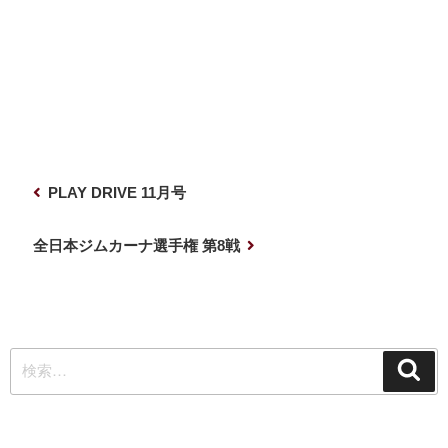
投
前
PLAY DRIVE 11月号
稿
の
ナ
投
次
全日本ジムカーナ選手権 第8戦
稿
の
ビ
投
ゲ
稿
ー
検
シ
検
索
索:
ョ
ン