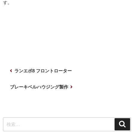
す。
投
前
ランエボ8 フロントローター
稿
の
ナ
投
次
ブレーキベルハウジング製作
稿
の
ビ
投
ゲ
稿
ー
検
シ
検
索
索:
ョ