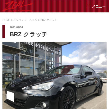
コ
メニュー
ン
テ
ZEAL BY TS-
オイル交換や車検といっ
ン
た日常メンテから各種チ
HOME
>
インフォメーション
>
BRZ クラッチ
SUMIYAMA
ューニングまで、車に関
ツ
2021/02/06
することならジャンルフ
へ
BRZ クラッチ
リーでお任せください!
ス
キ
ッ
プ