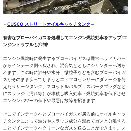
～
CUSCO ストリートオイルキャッチタンク
～
有害なブローバイガスを処理してエンジン燃焼効率をアップ!エ
ンジントラブルも抑制!
エンジン燃焼時に発生するブローバイガスは通常ヘッドカバー
からインテーク側へ戻され、混合気とともにシリンダーへ送ら
れます。この時に油分や水分、微粒子などを含むブローバイガ
スがそのまま戻ってしまうとエアフロセンサーにダメージを与
えたりサージタンク、スロットルバルブ、スパークプラグなど
にスラッジ（汚れ等）が堆積し吸入効率・燃焼効率を低下させ
エンジンパワーの低下や最悪は故障を招きます。
そこでインテークへとブローバイガスが戻る前にオイルキャッ
チタンクによって油分やスラッジ成分を溜めてガスと分離する
ことでインテークへクリーンなガスを送ることができます。ス