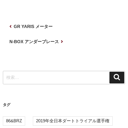
投
前
GR YARIS メーター
稿
の
ナ
投
次
N-BOX アンダーブレース
稿
の
ビ
投
ゲ
稿
ー
検
シ
検
索
索:
ョ
ン
タグ
86&BRZ
2019年全日本ダートトライアル選手権