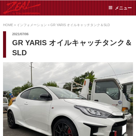
コ
メニュー
ン
テ
ZEAL BY TS-
オイル交換や車検といっ
ン
た日常メンテから各種チ
HOME
>
インフォメーション
>
GR YARIS オイルキャッチタンク＆SLD
SUMIYAMA
ューニングまで、車に関
ツ
2021/07/06
することならジャンルフ
へ
GR YARIS オイルキャッチタンク＆
リーでお任せください!
ス
SLD
キ
ッ
プ