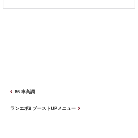
投
前
86 車高調
稿
の
ナ
投
次
ランエボ9 ブーストUPメニュー
稿
の
ビ
投
ゲ
稿
ー