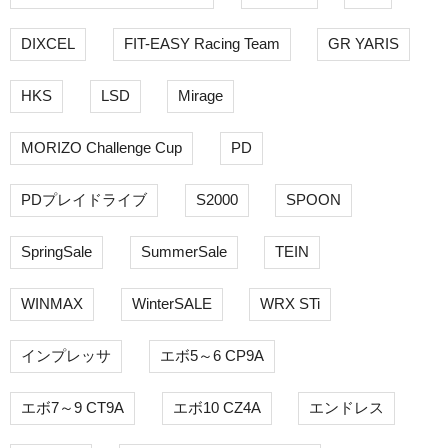
DIXCEL
FIT-EASY Racing Team
GR YARIS
HKS
LSD
Mirage
MORIZO Challenge Cup
PD
PDプレイドライブ
S2000
SPOON
SpringSale
SummerSale
TEIN
WINMAX
WinterSALE
WRX STi
インプレッサ
エボ5～6 CP9A
エボ7～9 CT9A
エボ10 CZ4A
エンドレス