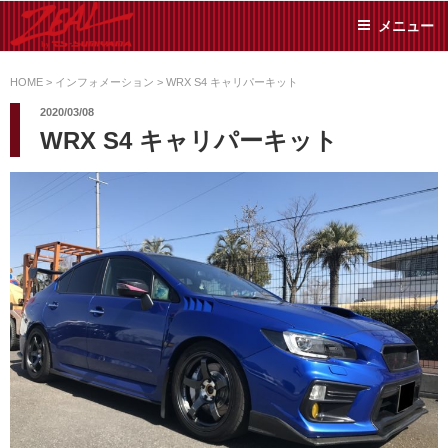
コ
メニュー
ン
テ
ZEAL BY TS-
オイル交換や車検といっ
ン
た日常メンテから各種チ
HOME
>
インフォメーション
>
WRX S4 キャリパーキット
SUMIYAMA
ューニングまで、車に関
ツ
2020/03/08
することならジャンルフ
へ
WRX S4 キャリパーキット
リーでお任せください!
ス
キ
ッ
プ