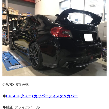
◇WRX STi VAB
◆
CUSCO(クスコ) カッパーディスク＆カバー
◆純正 フライホイール