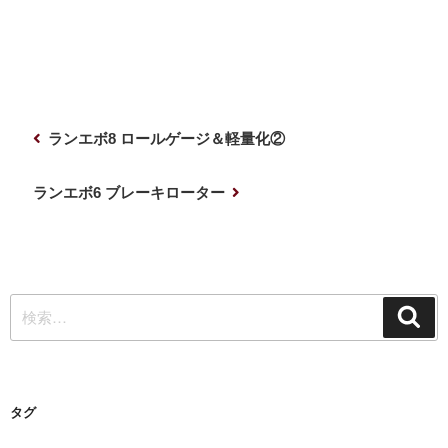
投
前
ランエボ8 ロールゲージ＆軽量化②
稿
の
ナ
投
次
ランエボ6 ブレーキローター
稿
の
ビ
投
ゲ
稿
ー
検
シ
検
索
索:
ョ
ン
タグ