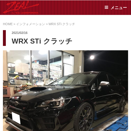
コ
メニュー
ン
テ
ZEAL BY TS-
オイル交換や車検といっ
ン
た日常メンテから各種チ
HOME
>
インフォメーション
>
WRX STi クラッチ
SUMIYAMA
ューニングまで、車に関
ツ
2021/02/16
することならジャンルフ
へ
WRX STi クラッチ
リーでお任せください!
ス
キ
ッ
プ