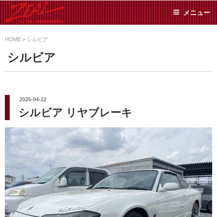
コ
メニュー
ン
テ
ZEAL BY TS-
オイル交換や車検といっ
ン
た日常メンテから各種チ
HOME
>
シルビア
SUMIYAMA
ューニングまで、車に関
ツ
シルビア
することならジャンルフ
へ
リーでお任せください!
ス
キ
ッ
投
2025-04-22
稿
プ
シルビア リヤブレーキ
日: