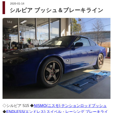
投
2020-01-14
稿
シルビア ブッシュ＆ブレーキライン
日:
◇シルビア S15 ◆
NISMO(ニスモ) テンションロッドブッシュ
◆
ENDLESS(エンドレス) スイベル・レーシング ブレーキライ