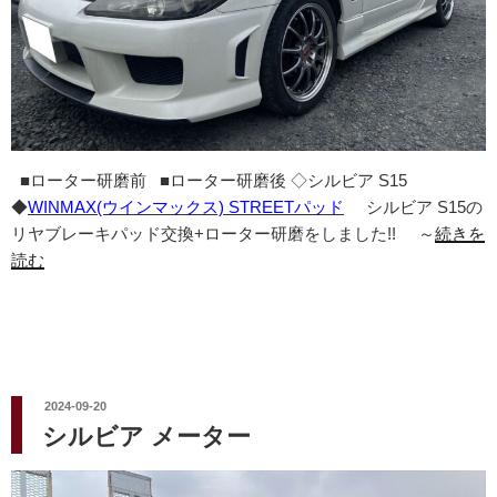
■ローター研磨前 ■ローター研磨後 ◇シルビア S15
◆
WINMAX(ウインマックス) STREETパッド
シルビア S15の
リヤブレーキパッド交換+ローター研磨をしました!! ～
続きを
読む
投
2024-09-20
稿
シルビア メーター
日: