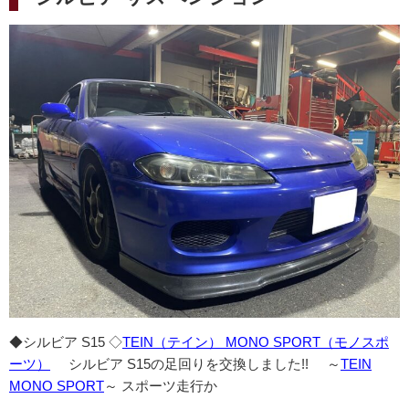
日:
◆シルビア S15 ◇
TEIN（テイン） MONO SPORT（モノスポ
ーツ）
シルビア S15の足回りを交換しました!! ～
TEIN
MONO SPORT
～ スポーツ走行か