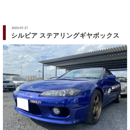
投
2023-07-17
稿
シルビア ステアリングギヤボックス
日: