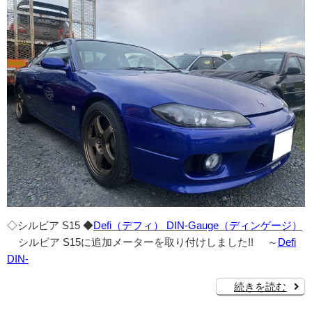
◇シルビア S15 ◆
Defi（デフィ） DIN-Gauge（ディンゲージ）
シルビア S15に追加メーターを取り付けしました!! ～
Defi
DIN-
続きを読む