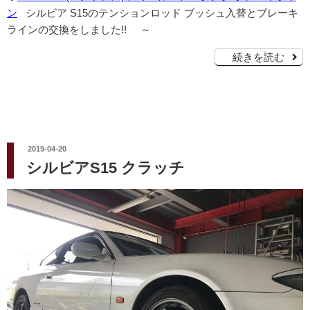
ン
シルビア S15のテンションロッド ブッシュ入替とブレーキ
ラインの交換をしました!! ～
続きを読む
投
2019-04-20
稿
シルビアS15 クラッチ
日: