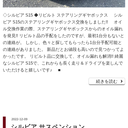
◇シルビア S15 ◆リビルト ステアリングギヤボックス シル
ビア S15のステアリングギヤボックス交換をしました!! オイ
ル交換作業の際、ステアリングギヤボックスからのオイル漏れ
を発見!! リビルト品の手配をしたのですが、最初1台分もないと
の連絡が。 しかし、色々と探してもらったら1台分手配可能と
の連絡がありました。 新品だとお値段も高いので見つかってよ
かったです。 リビルト品に交換して、オイル漏れも解消!! 綺麗
なシルビア S15で、これからも長く走り＆ドライブを楽しんで
いただけると嬉しいです♪ ■
続きを読む
投
2022-12-09
稿
シルビア サスペンション