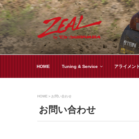
コ
ン
テ
ン
ツ
ZEAL BY TS-SUMI
オイル交換や車検といった日常メンテから各
へ
ス
キ
HOME
Tuning & Service
アライメン
ッ
プ
HOME
>
お問い合わせ
お問い合わせ