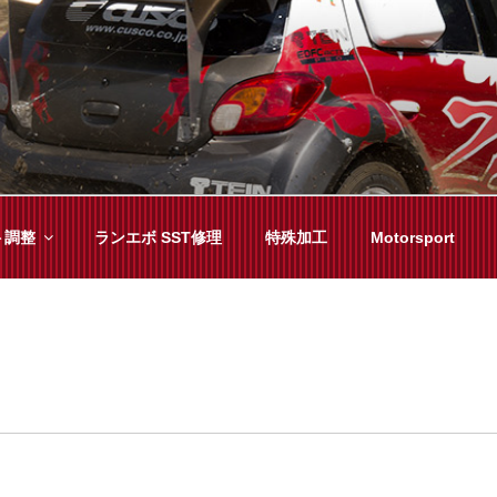
YAMA
種チューニングまで、車に関することならジャンルフリーでお任
ト調整
ランエボ SST修理
特殊加工
Motorsport