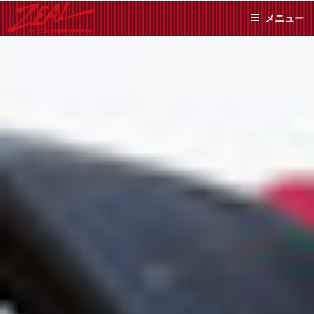
コ
メニュー
ン
テ
ZEAL BY TS-
オイル交換や車検といっ
ン
た日常メンテから各種チ
SUMIYAMA
ューニングまで、車に関
ツ
することならジャンルフ
へ
リーでお任せください!
ス
キ
ッ
プ