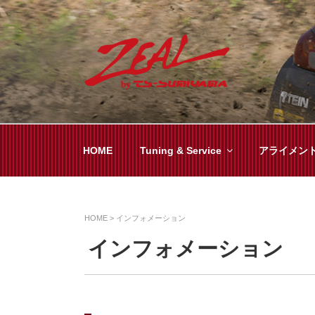
コ
ン
テ
ン
ツ
ZEAL BY TS-SUMI
オイル交換や車検といった日常メンテから各
へ
ス
キ
HOME
Tuning & Service
アライメン
ッ
プ
HOME
>
インフォメーション
インフォメーション