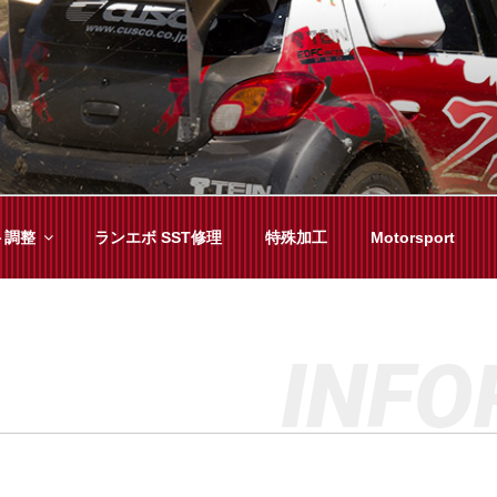
YAMA
種チューニングまで、車に関することならジャンルフリーでお任
ト調整
ランエボ SST修理
特殊加工
Motorsport
INFO