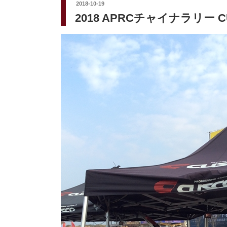
投
2018-10-19
稿
2018 APRCチャイナラリー CU
日: