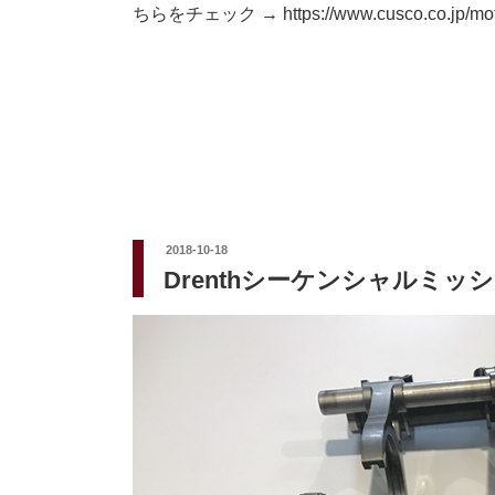
ちらをチェック → https://www.cusco.co.jp/mot
投
2018-10-18
稿
Drenthシーケンシャルミッ
日: