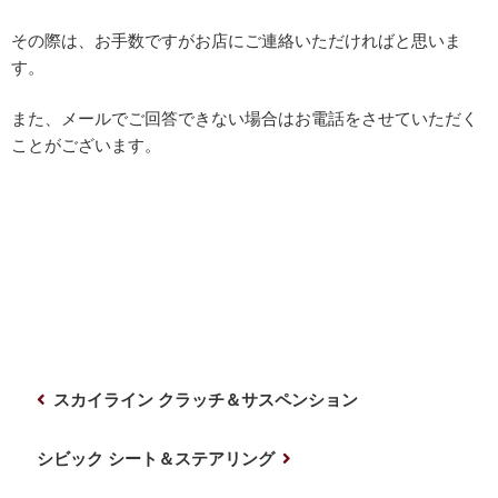
その際は、お手数ですがお店にご連絡いただければと思いま
す。
また、メールでご回答できない場合はお電話をさせていただく
ことがございます。
投
前
スカイライン クラッチ＆サスペンション
稿
の
ナ
投
次
シビック シート＆ステアリング
稿
の
ビ