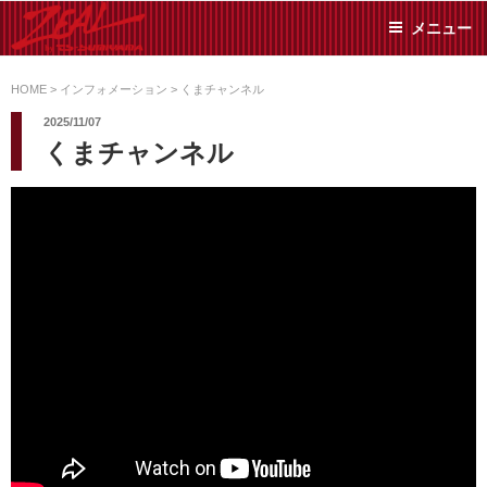
コ
メニュー
ン
テ
ZEAL BY TS-
オイル交換や車検といっ
ン
た日常メンテから各種チ
HOME
>
インフォメーション
>
くまチャンネル
SUMIYAMA
ューニングまで、車に関
ツ
2025/11/07
することならジャンルフ
へ
くまチャンネル
リーでお任せください!
ス
キ
ッ
プ