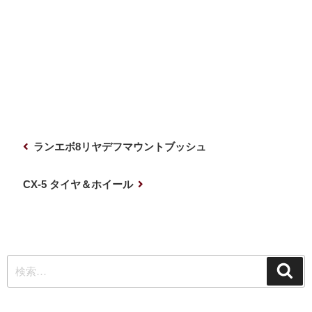
投
前
ランエボ8リヤデフマウントブッシュ
稿
の
ナ
投
次
CX-5 タイヤ＆ホイール
稿
の
ビ
投
ゲ
稿
ー
検
シ
検
索
索:
ョ
ン