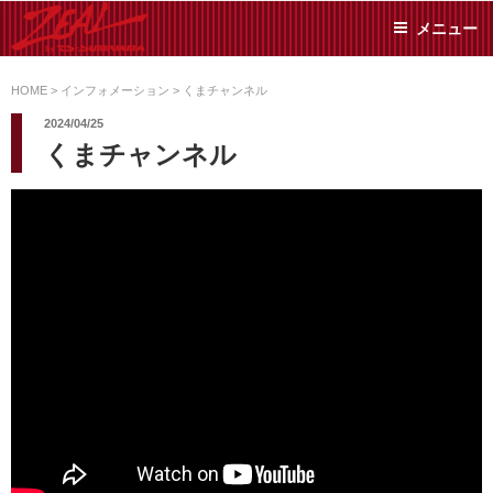
コ
メニュー
ン
テ
ZEAL BY TS-
オイル交換や車検といっ
ン
た日常メンテから各種チ
HOME
>
インフォメーション
>
くまチャンネル
SUMIYAMA
ューニングまで、車に関
ツ
2024/04/25
することならジャンルフ
へ
くまチャンネル
リーでお任せください!
ス
キ
ッ
プ