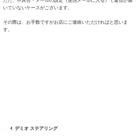
ただ、不具合・メールの設定（迷惑メールに入る）で返信が届
いていないケースがございます。
その際は、お手数ですがお店にご連絡いただければと思いま
す。
投
前
デミオ ステアリング
稿
の