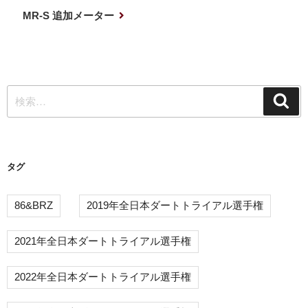
ナ
投
次
MR-S 追加メーター
稿
の
ビ
投
ゲ
稿
ー
検
シ
検
索
索:
ョ
ン
タグ
86&BRZ
2019年全日本ダートトライアル選手権
2021年全日本ダートトライアル選手権
2022年全日本ダートトライアル選手権