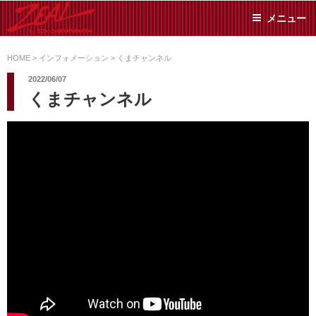
コ
メニュー
ン
テ
ZEAL BY TS-
オイル交換や車検といっ
ン
た日常メンテから各種チ
HOME
>
インフォメーション
>
くまチャンネル
SUMIYAMA
ューニングまで、車に関
ツ
2022/06/07
することならジャンルフ
へ
くまチャンネル
リーでお任せください!
ス
キ
ッ
プ