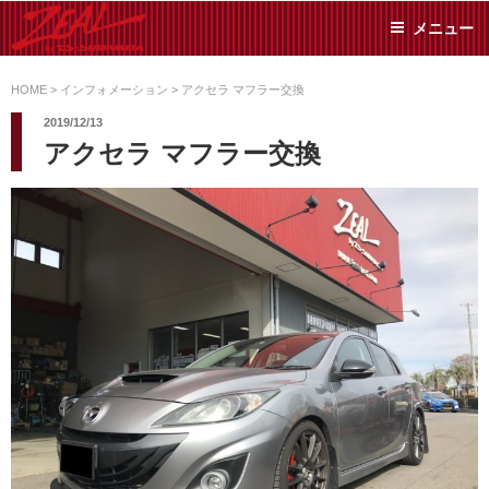
コ
メニュー
ン
テ
ZEAL BY TS-
オイル交換や車検といっ
ン
た日常メンテから各種チ
HOME
>
インフォメーション
>
アクセラ マフラー交換
SUMIYAMA
ューニングまで、車に関
ツ
2019/12/13
することならジャンルフ
へ
アクセラ マフラー交換
リーでお任せください!
ス
キ
ッ
プ