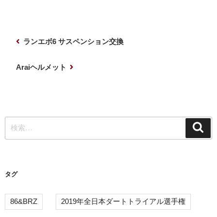
投
前
ランエボ6 サスペンション交換
稿
の
ナ
投
次
Araiヘルメット
稿
の
ビ
投
ゲ
稿
ー
検
シ
検
索
索:
ョ
ン
タグ
86&BRZ
2019年全日本ダートトライアル選手権