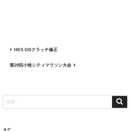
投
前
HKS GDクラッチ修正
稿
の
ナ
投
次
第29回小牧シティマラソン大会
稿
の
ビ
投
ゲ
稿
ー
検
シ
検
索
索:
ョ
ン
タグ