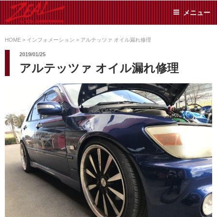
コ
メニュー
ン
テ
ZEAL BY TS-
オイル交換や車検といっ
ン
た日常メンテから各種チ
HOME
>
インフォメーション
>
アルテッツァ オイル漏れ修理
SUMIYAMA
ューニングまで、車に関
ツ
2019/01/25
することならジャンルフ
へ
アルテッツァ オイル漏れ修理
リーでお任せください!
ス
キ
ッ
プ