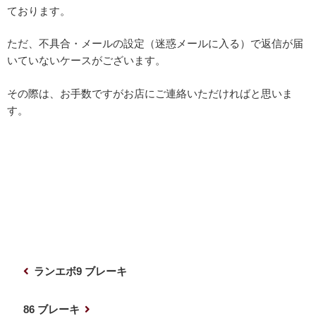
ております。
ただ、不具合・メールの設定（迷惑メールに入る）で返信が届
いていないケースがございます。
その際は、お手数ですがお店にご連絡いただければと思いま
す。
投
前
ランエボ9 ブレーキ
稿
の
ナ
投
次
86 ブレーキ