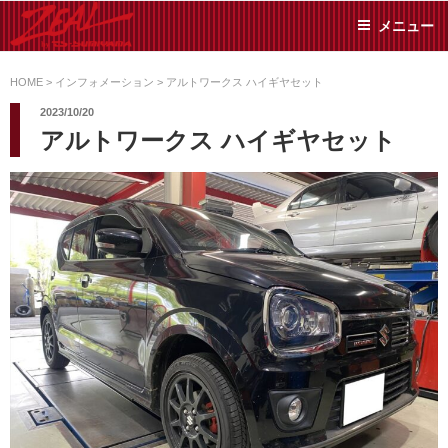
コ
メニュー
ン
テ
ZEAL BY TS-
オイル交換や車検といっ
ン
た日常メンテから各種チ
HOME
>
インフォメーション
>
アルトワークス ハイギヤセット
SUMIYAMA
ューニングまで、車に関
ツ
2023/10/20
することならジャンルフ
へ
アルトワークス ハイギヤセット
リーでお任せください!
ス
キ
ッ
プ