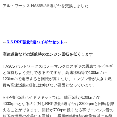
アルトワークス HA36Sの5速ギヤを交換しました!!
～
R’S RRP強化5速ハイギヤセット
～
高速道路などの巡航時のエンジン回転を低くします
HA36Sアルトワークスはノーマルクロスギヤの恩恵でキビキギ
と気持ちよく走行できるのですが、高速移動等で100km/h～
120km/hで走行すると回転が高くなり、エンジン音が大きく燃
費も高速巡航の割には伸びない要因となっています。
RRP強化5速ハイギヤキットでは、純正5速が100km/hで
4000rpmとなるのに対しRRP強化5速ギヤは3300rpmと回転を抑
えることができます。回転が700rpm低くなる事でエンジン音の
低下や燃費の改善にも貢献し、長距離移動時の疲労低減にも役