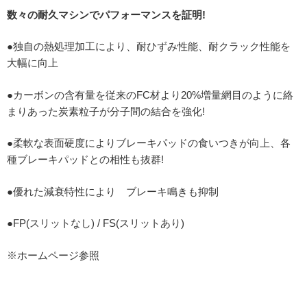
数々の耐久マシンでパフォーマンスを証明!
●独自の熱処理加工により、耐ひずみ性能、耐クラック性能を
大幅に向上
●カーボンの含有量を従来のFC材より20%増量網目のように絡
まりあった炭素粒子が分子間の結合を強化!
●柔軟な表面硬度によりブレーキパッドの食いつきが向上、各
種ブレーキパッドとの相性も抜群!
●優れた減衰特性により ブレーキ鳴きも抑制
●FP(スリットなし) / FS(スリットあり)
※ホームページ参照