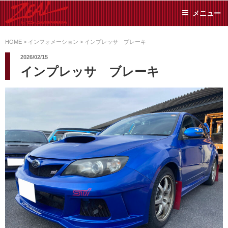
コ
メニュー
ン
テ
ZEAL BY TS-
オイル交換や車検といっ
ン
た日常メンテから各種チ
HOME
>
インフォメーション
>
インプレッサ ブレーキ
SUMIYAMA
ューニングまで、車に関
ツ
2026/02/15
することならジャンルフ
へ
インプレッサ ブレーキ
リーでお任せください!
ス
キ
ッ
プ