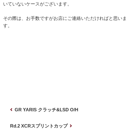
いていないケースがございます。
その際は、お手数ですがお店にご連絡いただければと思いま
す。
投
前
GR YARIS クラッチ&LSD O/H
稿
の
ナ
投
次
Rd.2 XCRスプリントカップ
稿
の
ビ