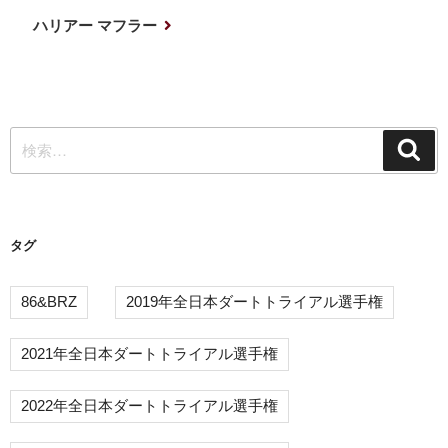
ナ
投
次
ハリアー マフラー
稿
の
ビ
投
ゲ
稿
ー
検
シ
検
索
索:
ョ
ン
タグ
86&BRZ
2019年全日本ダートトライアル選手権
2021年全日本ダートトライアル選手権
2022年全日本ダートトライアル選手権