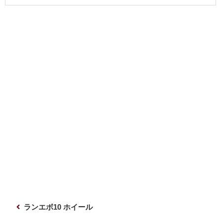
投
前
ランエボ10 ホイール
稿
の