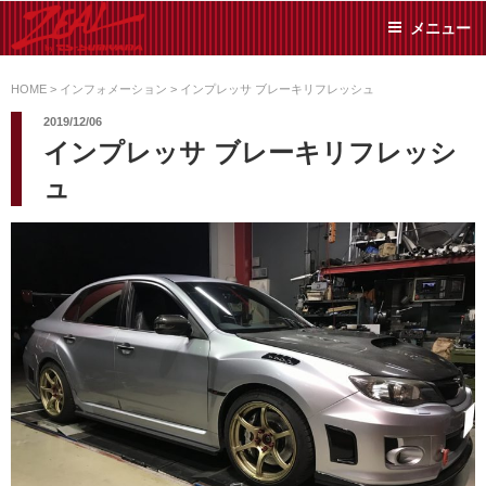
コ
メニュー
ン
テ
ZEAL BY TS-
オイル交換や車検といっ
ン
た日常メンテから各種チ
HOME
>
インフォメーション
>
インプレッサ ブレーキリフレッシュ
SUMIYAMA
ューニングまで、車に関
ツ
2019/12/06
することならジャンルフ
へ
インプレッサ ブレーキリフレッシ
リーでお任せください!
ス
ュ
キ
ッ
プ