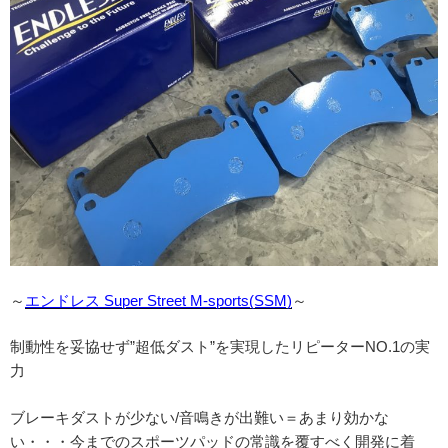
～
エンドレス Super Street M-sports(SSM)
～
制動性を妥協せず”超低ダスト”を実現したリピーターNO.1の実
力
ブレーキダストが少ない/音鳴きが出難い＝あまり効かな
い・・・今までのスポーツパッドの常識を覆すべく開発に着