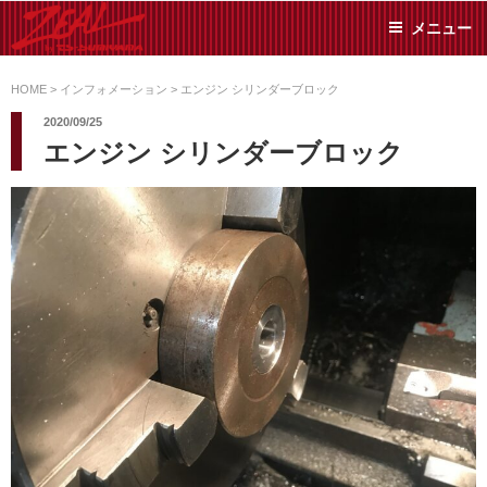
コ
メニュー
ン
テ
ZEAL BY TS-
オイル交換や車検といっ
ン
た日常メンテから各種チ
HOME
>
インフォメーション
>
エンジン シリンダーブロック
SUMIYAMA
ューニングまで、車に関
ツ
2020/09/25
することならジャンルフ
へ
エンジン シリンダーブロック
リーでお任せください!
ス
キ
ッ
プ