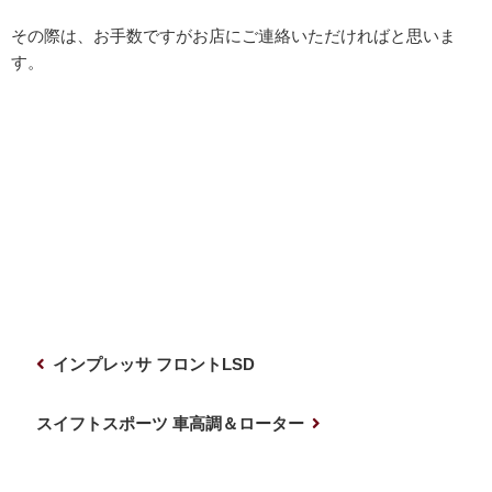
その際は、お手数ですがお店にご連絡いただければと思いま
す。
投
前
インプレッサ フロントLSD
稿
の
ナ
投
次
スイフトスポーツ 車高調＆ローター
稿
の
ビ
投
ゲ