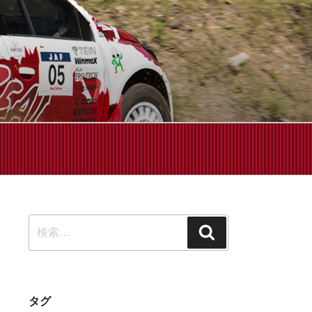
せください!
検
検
索:
索
タグ