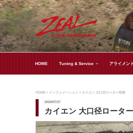
コ
ン
テ
ン
ツ
ZEAL BY TS-SUMI
オイル交換や車検といった日常メンテから各
へ
ス
キ
HOME
Tuning & Service
アライメン
ッ
プ
HOME
>
インフォメーション
>
カイエン 大口径ローター研磨
2020/07/27
カイエン 大口径ロータ