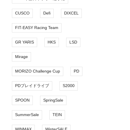
CUSCO
Defi
DIXCEL
FIT-EASY Racing Team
GR YARIS
HKS
LSD
Mirage
MORIZO Challenge Cup
PD
PDプレイドライブ
S2000
SPOON
SpringSale
SummerSale
TEIN
WINMAX
WinterSALE