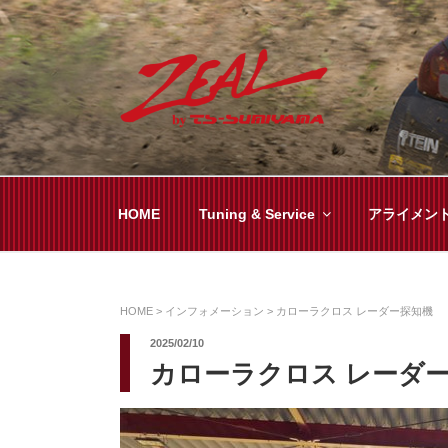
コ
ン
テ
ン
ツ
ZEAL BY TS-SUMI
オイル交換や車検といった日常メンテから各
へ
ス
キ
HOME
Tuning & Service
アライメン
ッ
プ
HOME
>
インフォメーション
>
カローラクロス レーダー探知機
2025/02/10
カローラクロス レーダ