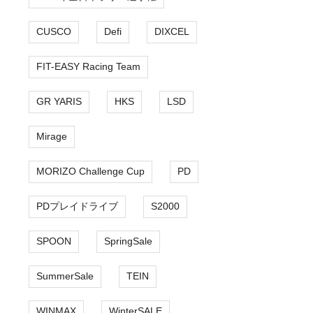
CUSCO
Defi
DIXCEL
FIT-EASY Racing Team
GR YARIS
HKS
LSD
Mirage
MORIZO Challenge Cup
PD
PDプレイドライブ
S2000
SPOON
SpringSale
SummerSale
TEIN
WINMAX
WinterSALE