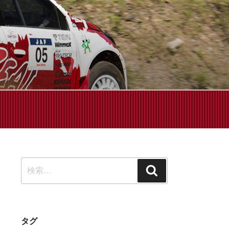
せください!
検
検
索:
索
タグ