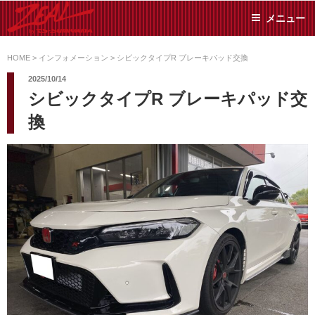
コ
メニュー
ン
テ
ZEAL BY TS-
オイル交換や車検といっ
ン
た日常メンテから各種チ
HOME
>
インフォメーション
>
シビックタイプR ブレーキパッド交換
SUMIYAMA
ューニングまで、車に関
ツ
2025/10/14
することならジャンルフ
へ
シビックタイプR ブレーキパッド交
リーでお任せください!
ス
換
キ
ッ
プ