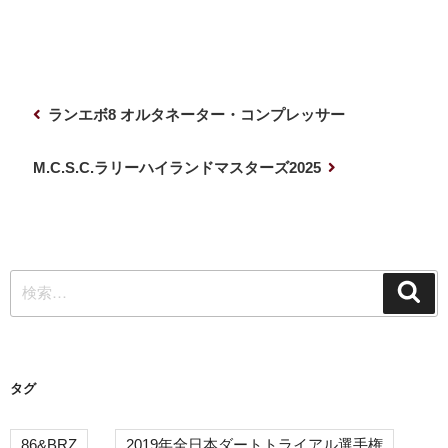
投
前
ランエボ8 オルタネーター・コンプレッサー
稿
の
ナ
投
次
M.C.S.C.ラリーハイランドマスターズ2025
稿
の
ビ
投
ゲ
稿
ー
検
シ
検
索
索:
ョ
ン
タグ
86&BRZ
2019年全日本ダートトライアル選手権