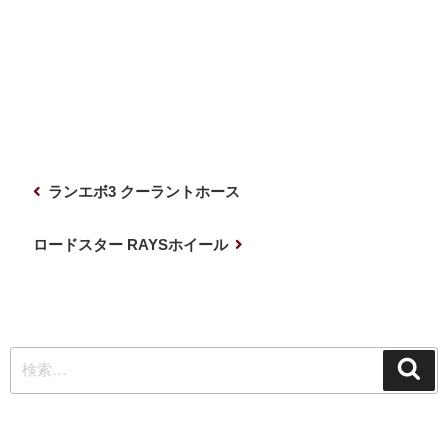
投
前
ランエボ3 クーラントホース
稿
の
ナ
投
次
ロードスター RAYSホイール
稿
の
ビ
投
ゲ
稿
ー
検
シ
検
索
索:
ョ
ン