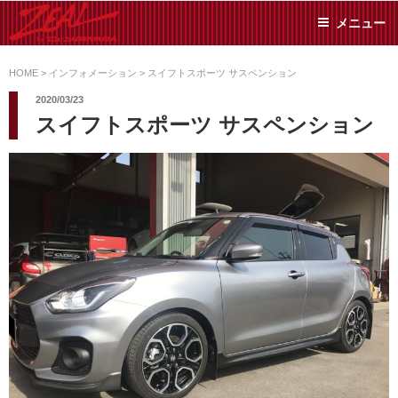
コ
メニュー
ン
テ
ZEAL BY TS-
オイル交換や車検といっ
ン
た日常メンテから各種チ
HOME
>
インフォメーション
>
スイフトスポーツ サスペンション
SUMIYAMA
ューニングまで、車に関
ツ
2020/03/23
することならジャンルフ
へ
スイフトスポーツ サスペンション
リーでお任せください!
ス
キ
ッ
プ