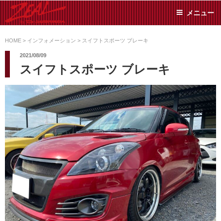
コ
メニュー
ン
テ
ZEAL BY TS-
オイル交換や車検といっ
ン
た日常メンテから各種チ
HOME
>
インフォメーション
>
スイフトスポーツ ブレーキ
SUMIYAMA
ューニングまで、車に関
ツ
2021/08/09
することならジャンルフ
へ
スイフトスポーツ ブレーキ
リーでお任せください!
ス
キ
ッ
プ