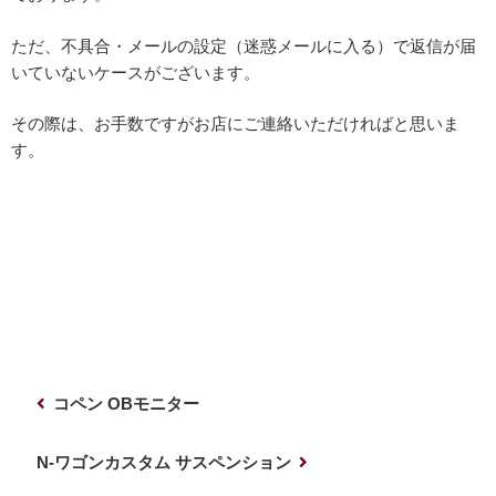
ただ、不具合・メールの設定（迷惑メールに入る）で返信が届
いていないケースがございます。
その際は、お手数ですがお店にご連絡いただければと思いま
す。
投
前
コペン OBモニター
稿
の
ナ
投
次
N-ワゴンカスタム サスペンション
稿
の
ビ