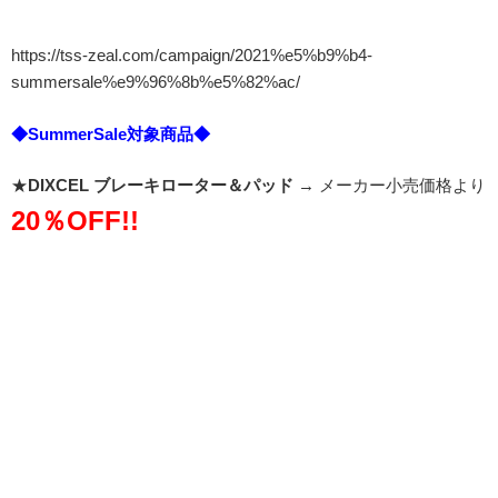
https://tss-zeal.com/campaign/2021%e5%b9%b4-
summersale%e9%96%8b%e5%82%ac/
◆SummerSale対象商品◆
★
DIXCEL ブレーキローター＆パッド
→ メーカー小売価格より
20％OFF!!