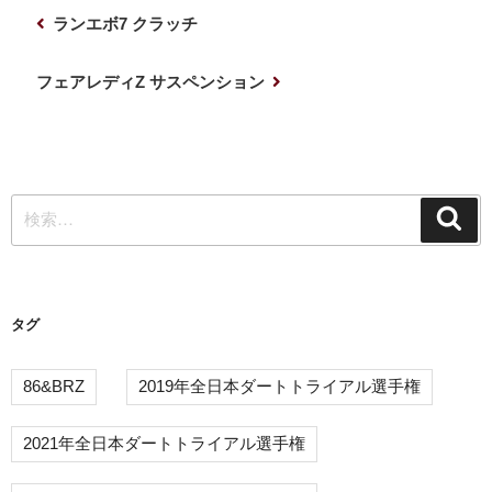
投
前
ランエボ7 クラッチ
稿
の
ナ
投
次
フェアレディZ サスペンション
稿
の
ビ
投
ゲ
稿
ー
検
シ
検
索
索:
ョ
ン
タグ
86&BRZ
2019年全日本ダートトライアル選手権
2021年全日本ダートトライアル選手権