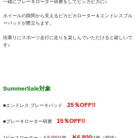
一緒にブレーキローター研磨をしてピッカピカに♪
ホイールの隙間から見えるピカピカローター＆エンドレスブル
ーパッドが際立ちます。
街乗りにスポーツ走行に走りを楽しんでいただけると嬉しいで
す♪
SummerSale対象
25％OFF!!
■エンドレス ブレーキパッド
15％OFF!!
■ブレーキローター研磨
￥6.800
1ピースローター：
￥8.000
/1枚→
/1枚（税抜）