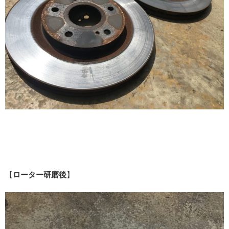
【
ローター研磨後
】