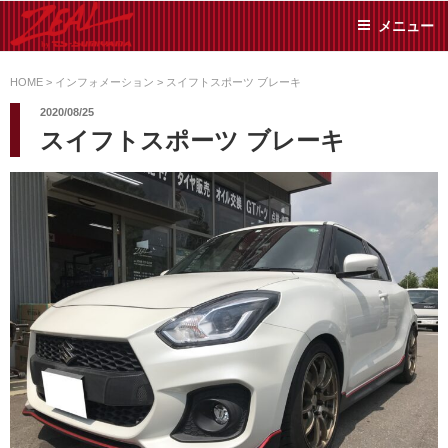
コ
メニュー
ン
テ
ZEAL BY TS-
オイル交換や車検といっ
ン
た日常メンテから各種チ
HOME
>
インフォメーション
>
スイフトスポーツ ブレーキ
SUMIYAMA
ューニングまで、車に関
ツ
2020/08/25
することならジャンルフ
へ
スイフトスポーツ ブレーキ
リーでお任せください!
ス
キ
ッ
プ