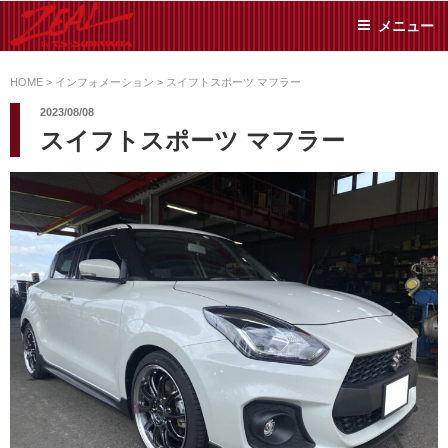
コ
メニュー
ン
テ
ZEAL BY TS-
オイル交換や車検といっ
ン
た日常メンテから各種チ
HOME
>
インフォメーション
>
スイフトスポーツ マフラー
SUMIYAMA
ューニングまで、車に関
ツ
2023/08/08
することならジャンルフ
へ
スイフトスポーツ マフラー
リーでお任せください!
ス
キ
ッ
プ