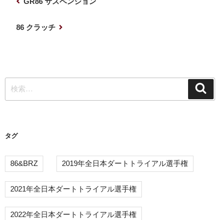
前
GR86 サスペンション
稿
の
ナ
投
次
86 クラッチ
稿
の
ビ
投
ゲ
稿
ー
検
シ
検
索
索:
ョ
ン
タグ
86&BRZ
2019年全日本ダートトライアル選手権
2021年全日本ダートトライアル選手権
2022年全日本ダートトライアル選手権