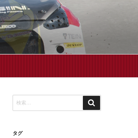
せください!
検
検
索:
索
タグ