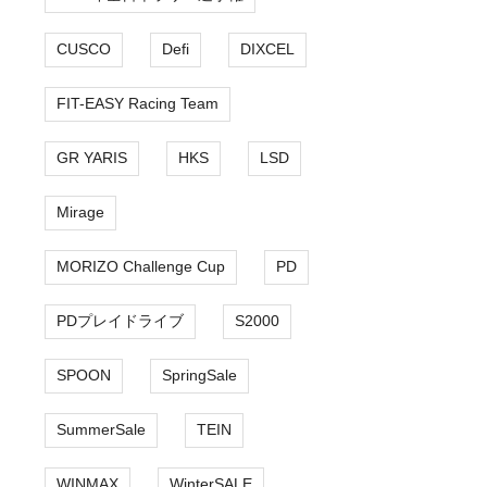
CUSCO
Defi
DIXCEL
FIT-EASY Racing Team
GR YARIS
HKS
LSD
Mirage
MORIZO Challenge Cup
PD
PDプレイドライブ
S2000
SPOON
SpringSale
SummerSale
TEIN
WINMAX
WinterSALE