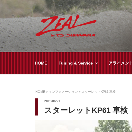
コ
ン
テ
ン
ツ
ZEAL BY TS-SUMI
オイル交換や車検といった日常メンテから各
へ
ス
キ
HOME
Tuning & Service
アライメン
ッ
プ
HOME
>
インフォメーション
>
スターレットKP61 車検
2019/06/21
スターレットKP61 車検