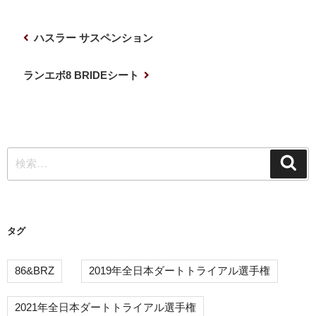
投
前
ハスラー サスペンション
稿
の
ナ
投
次
ランエボ8 BRIDEシート
稿
の
ビ
投
ゲ
稿
ー
検
シ
検
索
索:
ョ
ン
タグ
86&BRZ
2019年全日本ダートトライアル選手権
2021年全日本ダートトライアル選手権