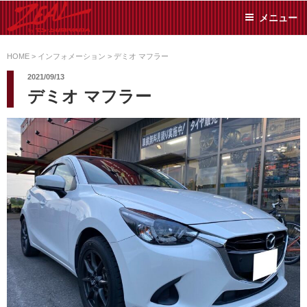
コ
メニュー
ン
テ
ZEAL BY TS-
オイル交換や車検といっ
ン
た日常メンテから各種チ
HOME
>
インフォメーション
>
デミオ マフラー
SUMIYAMA
ューニングまで、車に関
ツ
2021/09/13
することならジャンルフ
へ
デミオ マフラー
リーでお任せください!
ス
キ
ッ
プ