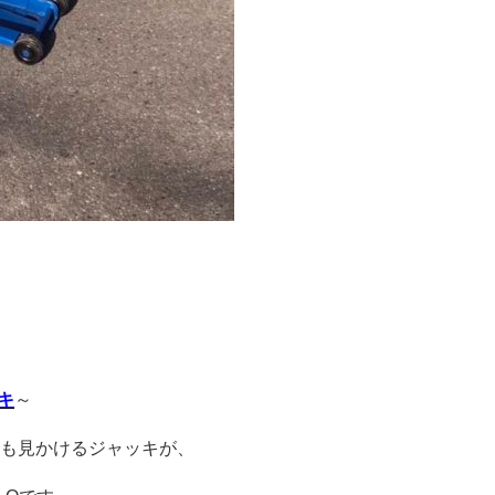
ッキ
～
ても見かけるジャッキが、