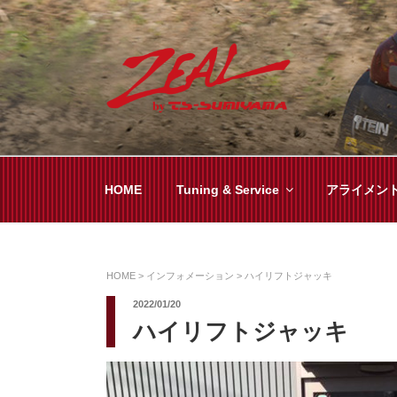
コ
ン
テ
ン
ツ
ZEAL BY TS-SUMI
オイル交換や車検といった日常メンテから各
へ
ス
キ
HOME
Tuning & Service
アライメン
ッ
プ
HOME
>
インフォメーション
>
ハイリフトジャッキ
2022/01/20
ハイリフトジャッキ