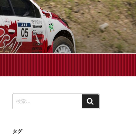
せください!
検
検
索:
索
タグ