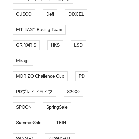
CUSCO
Defi
DIXCEL
FIT-EASY Racing Team
GR YARIS
HKS
LSD
Mirage
MORIZO Challenge Cup
PD
PDプレイドライブ
S2000
SPOON
SpringSale
SummerSale
TEIN
WINMAX
WinterSALE