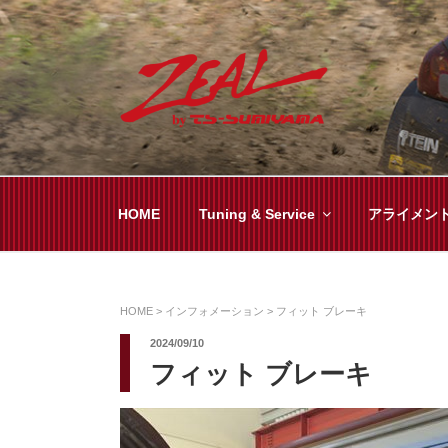
コ
ン
テ
ン
ツ
ZEAL BY TS-SUMI
オイル交換や車検といった日常メンテから各
へ
ス
キ
HOME
Tuning & Service
アライメン
ッ
プ
HOME
>
インフォメーション
>
フィット ブレーキ
2024/09/10
フィット ブレーキ