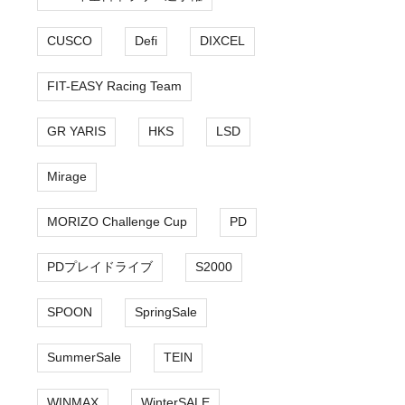
CUSCO
Defi
DIXCEL
FIT-EASY Racing Team
GR YARIS
HKS
LSD
Mirage
MORIZO Challenge Cup
PD
PDプレイドライブ
S2000
SPOON
SpringSale
SummerSale
TEIN
WINMAX
WinterSALE