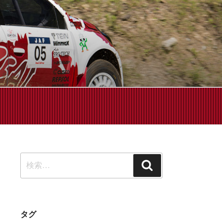
せください!
検
検
索:
索
タグ