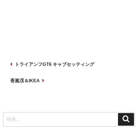
投
前
トライアンフGT6 キャブセッティング
稿
の
ナ
投
次
香嵐渓＆IKEA
稿
の
ビ
投
ゲ
稿
ー
検
シ
検
索
索:
ョ
ン