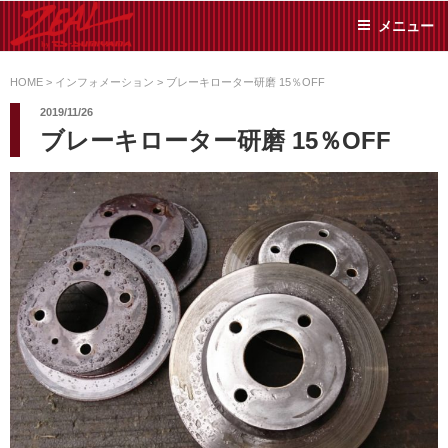
コ
メニュー
ン
テ
ZEAL BY TS-
オイル交換や車検といっ
ン
た日常メンテから各種チ
HOME
>
インフォメーション
>
ブレーキローター研磨 15％OFF
SUMIYAMA
ューニングまで、車に関
ツ
2019/11/26
することならジャンルフ
へ
ブレーキローター研磨 15％OFF
リーでお任せください!
ス
キ
ッ
プ