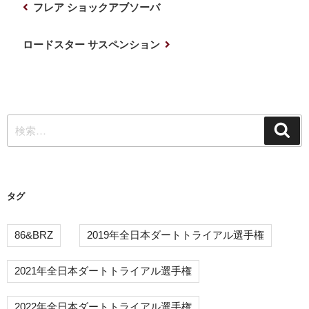
前
フレア ショックアブソーバ
稿
の
ナ
投
次
ロードスター サスペンション
稿
の
ビ
投
ゲ
稿
ー
検
シ
検
索
索:
ョ
ン
タグ
86&BRZ
2019年全日本ダートトライアル選手権
2021年全日本ダートトライアル選手権
2022年全日本ダートトライアル選手権