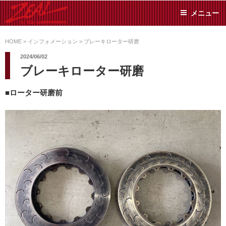
コ
メニュー
ン
テ
ZEAL BY TS-
オイル交換や車検といっ
ン
た日常メンテから各種チ
HOME
>
インフォメーション
>
ブレーキローター研磨
SUMIYAMA
ューニングまで、車に関
ツ
2024/06/02
することならジャンルフ
へ
ブレーキローター研磨
リーでお任せください!
ス
キ
■ローター研磨前
ッ
プ