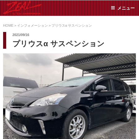
コ
メニュー
ン
テ
ZEAL BY TS-
オイル交換や車検といっ
ン
た日常メンテから各種チ
HOME
>
インフォメーション
>
プリウスα サスペンション
SUMIYAMA
ューニングまで、車に関
ツ
2021/09/16
することならジャンルフ
へ
プリウスα サスペンション
リーでお任せください!
ス
キ
ッ
プ