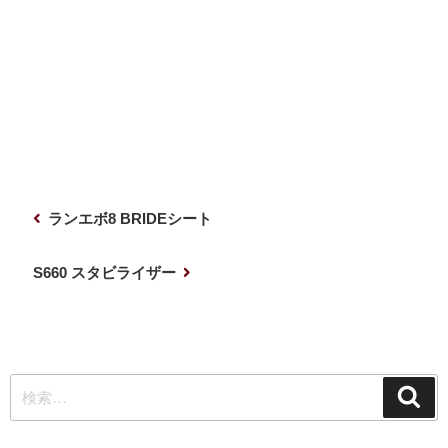
投
前
ランエボ8 BRIDEシート
稿
の
ナ
投
次
S660 スタビライザー
稿
の
ビ
投
ゲ
稿
ー
検
シ
検
索
索:
ョ