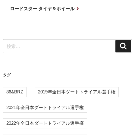
ナ
投
次
ロードスター タイヤ＆ホイール
稿
の
ビ
投
ゲ
稿
ー
検
シ
検
索
索:
ョ
ン
タグ
86&BRZ
2019年全日本ダートトライアル選手権
2021年全日本ダートトライアル選手権
2022年全日本ダートトライアル選手権