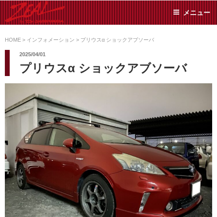
コ
メニュー
ン
テ
ZEAL BY TS-
オイル交換や車検といっ
ン
た日常メンテから各種チ
HOME
>
インフォメーション
>
プリウスα ショックアブソーバ
SUMIYAMA
ューニングまで、車に関
ツ
2025/04/01
することならジャンルフ
へ
プリウスα ショックアブソーバ
リーでお任せください!
ス
キ
ッ
プ