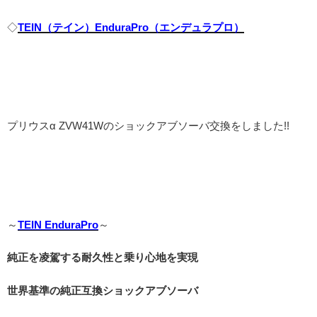
◇
TEIN（テイン）EnduraPro（エンデュラプロ）
プリウスα ZVW41Wのショックアブソーバ交換をしました!!
～
TEIN EnduraPro
～
純正を凌駕する耐久性と乗り心地を実現
世界基準の純正互換ショックアブソーバ