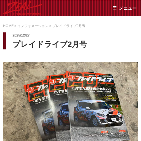
コ
メニュー
ン
テ
ZEAL BY TS-
オイル交換や車検といっ
ン
た日常メンテから各種チ
HOME
>
インフォメーション
>
プレイドライブ2月号
SUMIYAMA
ューニングまで、車に関
ツ
2025/12/27
することならジャンルフ
へ
プレイドライブ2月号
リーでお任せください!
ス
キ
ッ
プ