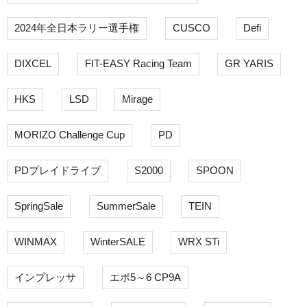
2024年全日本ラリー選手権
CUSCO
Defi
DIXCEL
FIT-EASY Racing Team
GR YARIS
HKS
LSD
Mirage
MORIZO Challenge Cup
PD
PDプレイドライブ
S2000
SPOON
SpringSale
SummerSale
TEIN
WINMAX
WinterSALE
WRX STi
インプレッサ
エボ5～6 CP9A