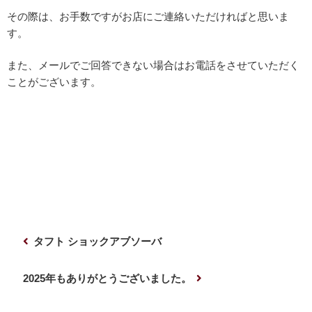
その際は、お手数ですがお店にご連絡いただければと思いま
す。
また、メールでご回答できない場合はお電話をさせていただく
ことがございます。
投
前
タフト ショックアブソーバ
稿
の
ナ
投
次
2025年もありがとうございました。
稿
の
ビ
投