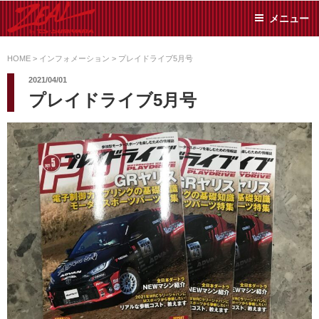
コ
メニュー
ン
テ
ZEAL BY TS-
オイル交換や車検といっ
ン
た日常メンテから各種チ
HOME
>
インフォメーション
>
プレイドライブ5月号
SUMIYAMA
ューニングまで、車に関
ツ
2021/04/01
することならジャンルフ
へ
プレイドライブ5月号
リーでお任せください!
ス
キ
ッ
プ