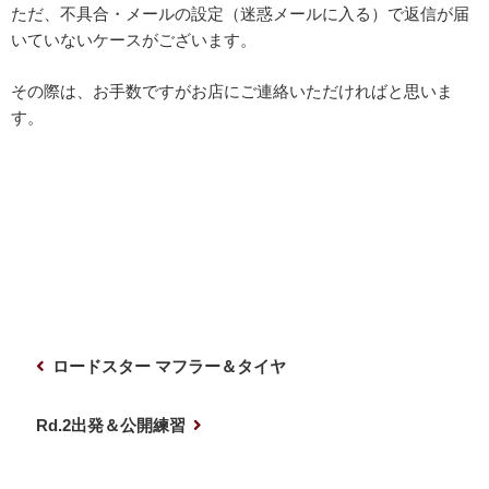
ただ、不具合・メールの設定（迷惑メールに入る）で返信が届
いていないケースがございます。
その際は、お手数ですがお店にご連絡いただければと思いま
す。
投
前
ロードスター マフラー＆タイヤ
稿
の
ナ
投
次
Rd.2出発＆公開練習
稿
の
ビ
投
ゲ