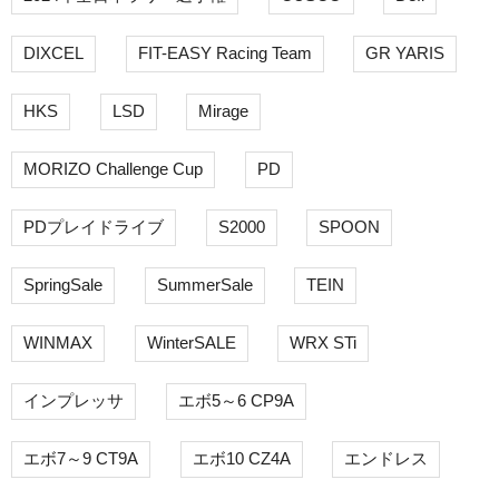
DIXCEL
FIT-EASY Racing Team
GR YARIS
HKS
LSD
Mirage
MORIZO Challenge Cup
PD
PDプレイドライブ
S2000
SPOON
SpringSale
SummerSale
TEIN
WINMAX
WinterSALE
WRX STi
インプレッサ
エボ5～6 CP9A
エボ7～9 CT9A
エボ10 CZ4A
エンドレス