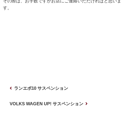
その際は、お手数ですがお店にご連絡いただければと思いま
す。
投
前
ランエボ10 サスペンション
稿
の
ナ
投
次
VOLKS WAGEN UP! サスペンション
稿
の
ビ
投
ゲ
稿
ー