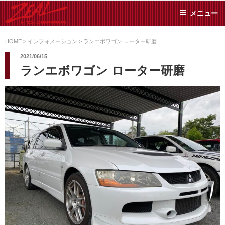
コ
メニュー
ン
テ
ZEAL BY TS-
オイル交換や車検といっ
ン
た日常メンテから各種チ
HOME
>
インフォメーション
>
ランエボワゴン ローター研磨
SUMIYAMA
ューニングまで、車に関
ツ
2021/06/15
することならジャンルフ
へ
ランエボワゴン ローター研磨
リーでお任せください!
ス
キ
ッ
プ