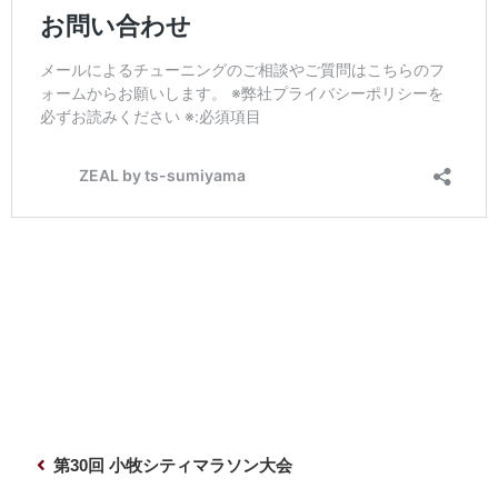
投
前
第30回 小牧シティマラソン大会
稿
の