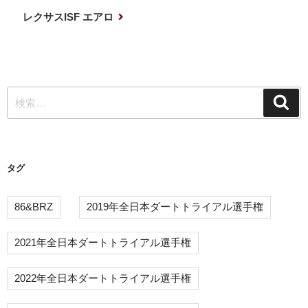
ナ
投
次
レクサスISF エアロ
稿
の
ビ
投
ゲ
稿
ー
検
シ
検
索
索:
ョ
ン
タグ
86&BRZ
2019年全日本ダートトライアル選手権
2021年全日本ダートトライアル選手権
2022年全日本ダートトライアル選手権