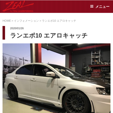
コ
メニュー
ン
テ
ZEAL BY TS-
オイル交換や車検といっ
ン
た日常メンテから各種チ
HOME
>
インフォメーション
>
ランエボ10 エアロキャッチ
SUMIYAMA
ューニングまで、車に関
ツ
2020/01/26
することならジャンルフ
へ
ランエボ10 エアロキャッチ
リーでお任せください!
ス
キ
ッ
プ