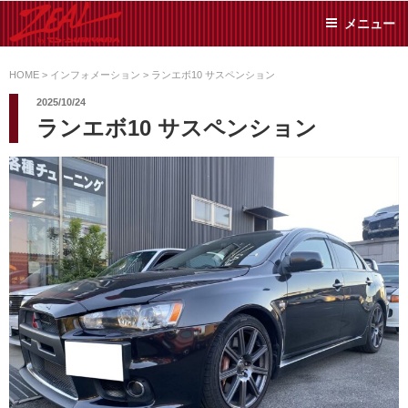
コ
メニュー
ン
テ
ZEAL BY TS-
オイル交換や車検といっ
ン
た日常メンテから各種チ
HOME
>
インフォメーション
>
ランエボ10 サスペンション
SUMIYAMA
ューニングまで、車に関
ツ
2025/10/24
することならジャンルフ
へ
ランエボ10 サスペンション
リーでお任せください!
ス
キ
ッ
プ