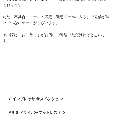
ております。
ただ、不具合・メールの設定（迷惑メールに入る）で返信が届
いていないケースがございます。
その際は、お手数ですがお店にご連絡いただければと思いま
す。
投
前
インプレッサ サスペンション
稿
の
ナ
投
次
MR-S ドライバーフットレスト