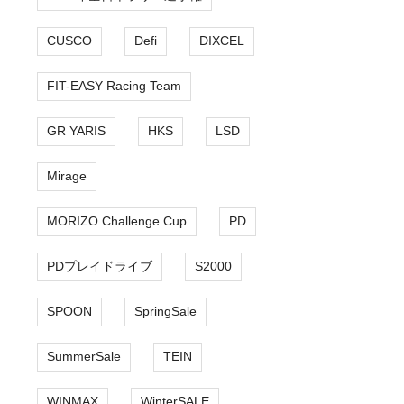
CUSCO
Defi
DIXCEL
FIT-EASY Racing Team
GR YARIS
HKS
LSD
Mirage
MORIZO Challenge Cup
PD
PDプレイドライブ
S2000
SPOON
SpringSale
SummerSale
TEIN
WINMAX
WinterSALE