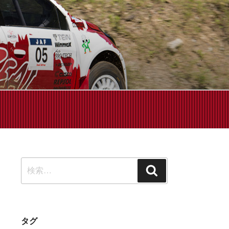
せください!
検
検
索:
索
タグ