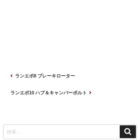
投
前
ランエボ8 ブレーキローター
稿
の
ナ
投
次
ランエボ10 ハブ＆キャンバーボルト
稿
の
ビ
投
ゲ
稿
ー
検
シ
検
索
索:
ョ