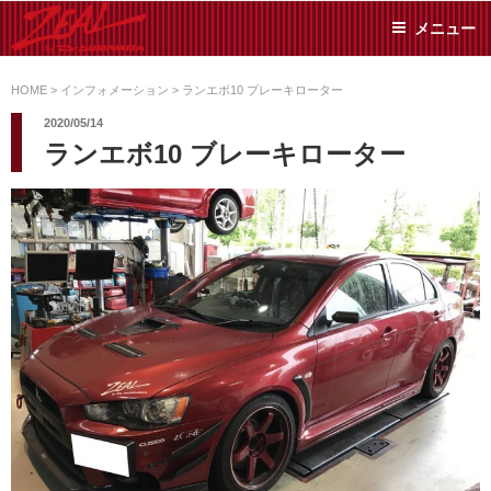
コ
メニュー
ン
テ
ZEAL BY TS-
オイル交換や車検といっ
ン
た日常メンテから各種チ
HOME
>
インフォメーション
>
ランエボ10 ブレーキローター
SUMIYAMA
ューニングまで、車に関
ツ
2020/05/14
することならジャンルフ
へ
ランエボ10 ブレーキローター
リーでお任せください!
ス
キ
ッ
プ