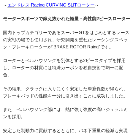
～
エンドレス Racing CURVING SLITローター
～
モータースポーツで鍛え抜かれた軽量・高性能2ピースローター
国内トップカテゴリーであるスーパーGTをはじめとするレース
の実戦の場でも使用され、研究開発を重ねたレーシングスペッ
ク・ブレーキローターが“BRAKE ROTOR Raing”です。
ローターとベルハウジングを別体とする2ピースタイプを採用
し、ローターの材質には特殊カーボンを独自技術で均一に配
合。
その結果、クラックは入りにくく安定した摩擦係数が得られ、
ブレーキパッドの性能を十分に引き出すことに成功しました。
また、ベルハウジング部には、熱に強く強度の高いジュラルミ
ンを採用。
安定した制動力に貢献するとともに、バネ下重量の軽減も実現